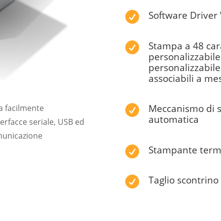
Software Driver

Stampa a 48 cara

personalizzabile
personalizzabile 
associabili a mes
Meccanismo di s
ra facilmente

automatica
nterfacce seriale, USB ed
omunicazione
Stampante termic

Taglio scontrino
