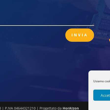
INVIA
Usiamo cooki
Accet
0 | P.IVA 04644321210 |
Progettato da
HorAIzon