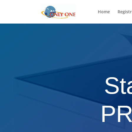
Home
Registr
St
PR