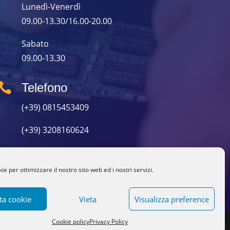
Lunedì-Venerdì
09.00-13.30/16.00-20.00
Sabato
09.00-13.30

Telefono
(+39) 0815453409
(+39) 3208160624
e per ottimizzare il nostro sito web ed i nostri servizi.
ta cookie
Vieta
Visualizza preference
Cookie policy
Privacy Policy