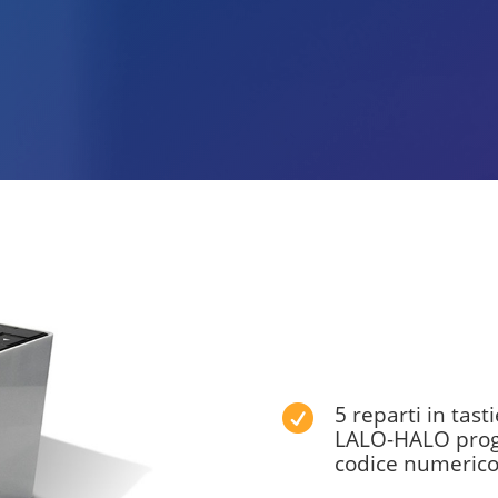
5 reparti in tast

LALO-HALO progr
codice numerico 