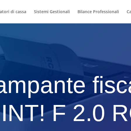
atori di cassa
Sistemi Gestionali
Bilance Professionali
Ca
ampante fisc
INT! F 2.0 